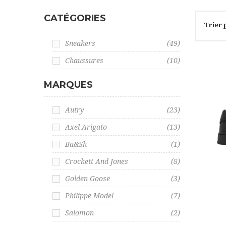
CATÉGORIES
Trier 
Sneakers
(49)
Chaussures
(10)
MARQUES
Autry
(23)
Axel Arigato
(13)
Ba&sh
(1)
Crockett And Jones
(8)
Golden Goose
(3)
Philippe Model
(7)
Salomon
(2)