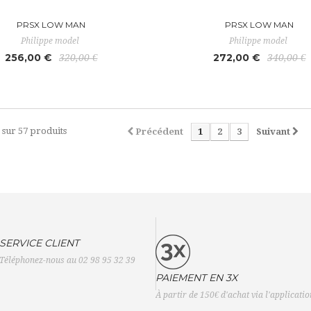
PRSX LOW MAN
PRSX LOW MAN
Philippe model
Philippe model
256,00 €
272,00 €
320,00 €
340,00 €
1 sur 57 produits
Précédent
1
2
3
Suivant
SERVICE CLIENT
Téléphonez-nous au 02 98 95 32 39
PAIEMENT EN 3X
À partir de 150€ d'achat via l'applicati