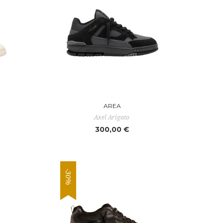
AREA
Axel Arigato
300,00 €
-30%