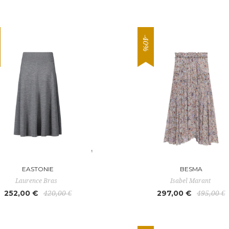
-40%
EASTONIE
BESMA
Laurence Bras
Isabel Marant
252,00 €
297,00 €
420,00 €
495,00 €