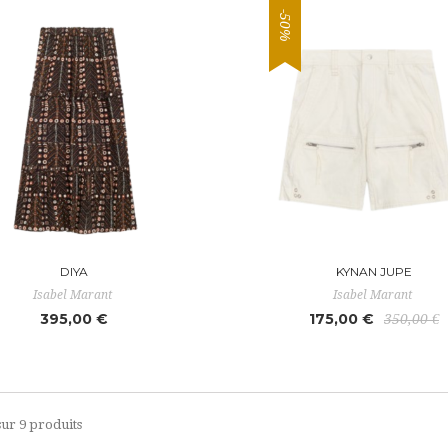
-50%
DIYA
KYNAN JUPE
Isabel Marant
Isabel Marant
395,00 €
175,00 €
350,00 €
 sur 9 produits