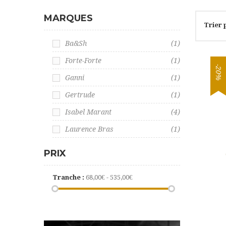
MARQUES
Trier 
Ba&sh
(1)
Forte-Forte
(1)
-20%
Ganni
(1)
Gertrude
(1)
Isabel Marant
(4)
Laurence Bras
(1)
PRIX
Tranche :
68,00€ - 535,00€