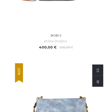
BOBI S
Jérôme Dreyfuss
400,00 €
500,00 €
-20%