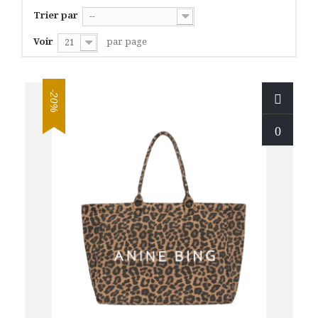
Trier par
--
Voir
par page
21
-20%