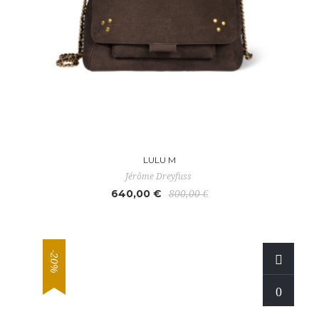
LULU M
Jérôme Dreyfuss
640,00 €
800,00 €
-20%