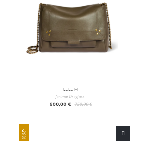
LULU M
Jérôme Dreyfuss
600,00 €
750,00 €
-20%