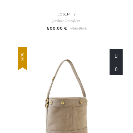
JOSEPH S
Jérôme Dreyfuss
600,00 €
750,00 €
-50%