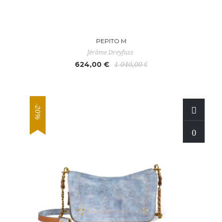
PEPITO M
Jérôme Dreyfuss
624,00 €
1 040,00 €
-20%