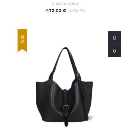
Jérôme Dreyfuss
472,00 €
590,00 €
-20%