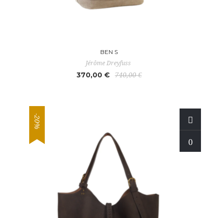
BEN S
Jérôme Dreyfuss
370,00 €
740,00 €
-20%