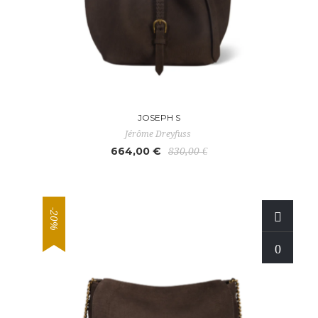
JOSEPH S
Jérôme Dreyfuss
664,00 €
830,00 €
-20%