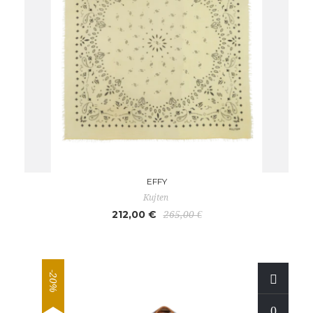
EFFY
Kujten
212,00 €
265,00 €
-20%