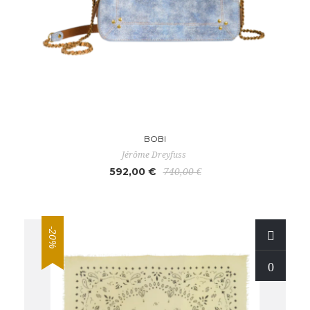
BOBI
Jérôme Dreyfuss
592,00 €
740,00 €
-20%