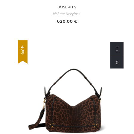
JOSEPH S
Jérôme Dreyfuss
620,00 €
-40%