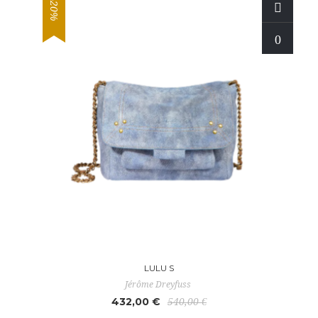
-20%
LULU S
Jérôme Dreyfuss
432,00 €
540,00 €