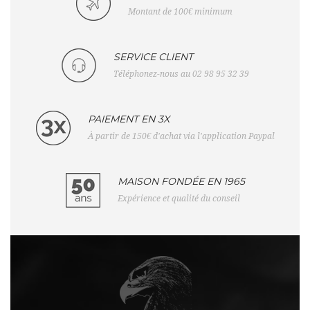
Montant de 100€ minimum
SERVICE CLIENT
Téléphonez-nous au 02 98 95 32 39
PAIEMENT EN 3X
À partir de 150€ d'achat via l'application Paypal
MAISON FONDÉE EN 1965
Expérience et qualité du conseil