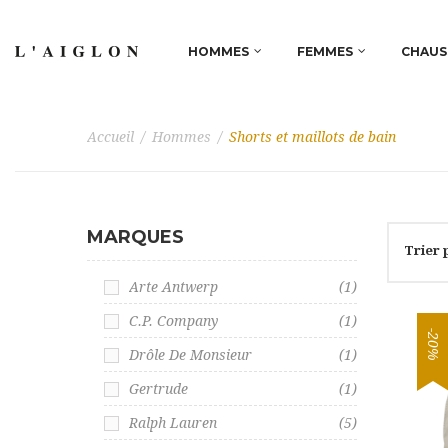
HOMMES
FEMMES
CHAUS
Accueil
/
Hommes
/
Shorts et maillots de bain
MARQUES
Trier 
Arte Antwerp
(1)
C.P. Company
(1)
-20%
Drôle De Monsieur
(1)
Gertrude
(1)
Ralph Lauren
(5)