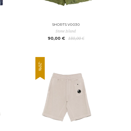
SHORTS V0030
Stone Island
90,00 €
180,00 €
-20%