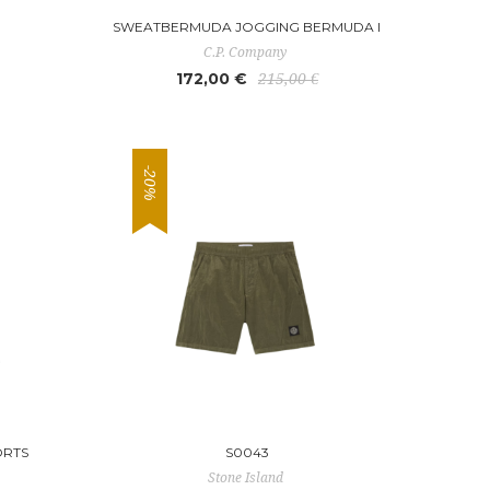
SWEATBERMUDA JOGGING BERMUDA I
C.P. Company
172,00 €
215,00 €
-20%
ORTS
S0043
Stone Island