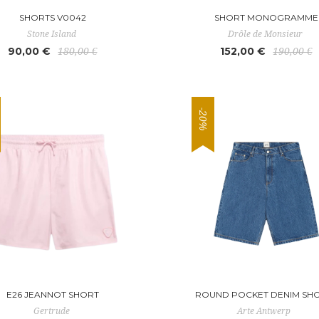
SHORTS V0042
SHORT MONOGRAMME
Stone Island
Drôle de Monsieur
90,00 €
152,00 €
180,00 €
190,00 €
-20%
E26 JEANNOT SHORT
ROUND POCKET DENIM SH
Gertrude
Arte Antwerp