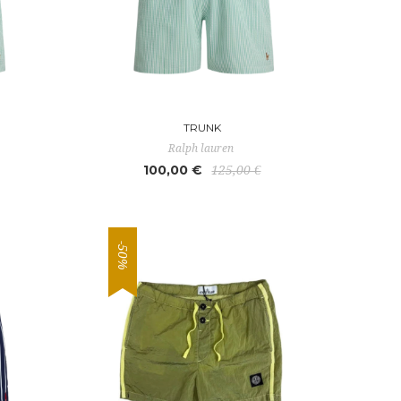
TRUNK
Ralph lauren
100,00 €
125,00 €
-50%