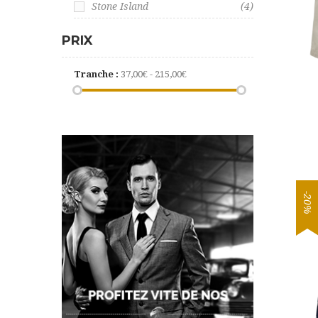
Stone Island
(4)
PRIX
Tranche :
37,00€ - 215,00€
-20%