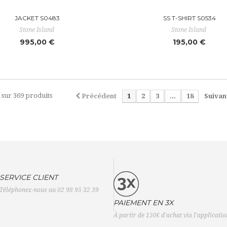
JACKET S0483
SS T-SHIRT S0534
Stone Island
Stone Island
995,00 €
195,00 €
1 sur 369 produits
Précédent
1
2
3
...
18
Suivan
SERVICE CLIENT
Téléphonez-nous au 02 98 95 32 39
PAIEMENT EN 3X
À partir de 150€ d'achat via l'applicati