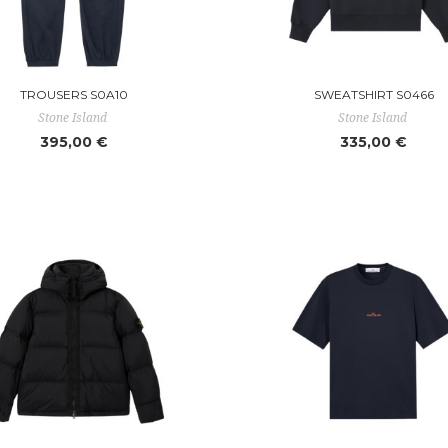
TROUSERS S0A10
SWEATSHIRT S0466
Stone Island
Stone Island
395,00 €
335,00 €