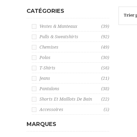
CATÉGORIES
Trier 
Vestes & Manteaux
(39)
Pulls & Sweatshirts
(92)
Chemises
(49)
Polos
(30)
T-Shirts
(56)
Jeans
(21)
Pantalons
(38)
Shorts Et Maillots De Bain
(22)
Accessoires
(5)
MARQUES