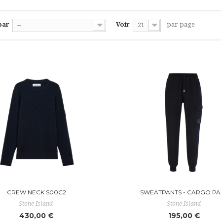
par
Voir
par page
--
21
CREW NECK S00C2
SWEATPANTS - CARGO PA
Stone Island
Stone Island
430,00 €
195,00 €