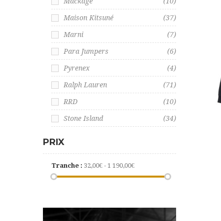
Mackage
(10)
Maison Kitsuné
(37)
Marni
(7)
Para Jumpers
(6)
Pyrenex
(4)
Ralph Lauren
(71)
RRD
(10)
Stone Island
(34)
PRIX
Tranche :
32,00€ - 1 190,00€