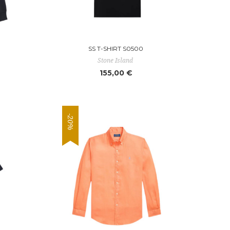
SS T-SHIRT S0500
Stone Island
155,00 €
-20%