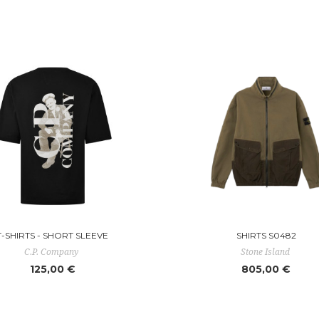
T-SHIRTS - SHORT SLEEVE
SHIRTS S0482
C.P. Company
Stone Island
125,00 €
805,00 €