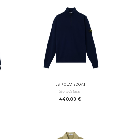
LS POLO S00A1
Stone Island
440,00 €