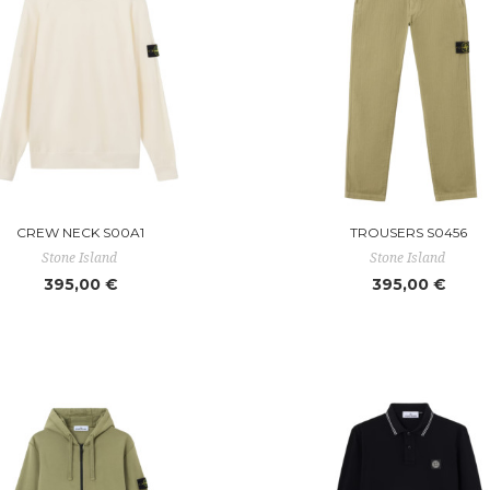
CREW NECK S00A1
TROUSERS S0456
Stone Island
Stone Island
395,00 €
395,00 €