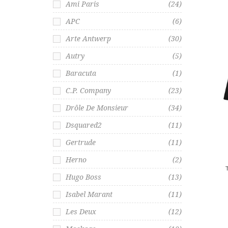
Ami Paris
(24)
APC
(6)
Arte Antwerp
(30)
Autry
(5)
Baracuta
(1)
C.P. Company
(23)
Drôle De Monsieur
(34)
Dsquared2
(11)
Gertrude
(11)
Herno
(2)
Hugo Boss
(13)
Isabel Marant
(11)
Les Deux
(12)