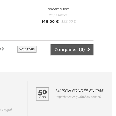
SPORT SHIRT
Ralph lauren
148,00 €
185,00 €
Comparer (
0
)
t
Voir tous
MAISON FONDÉE EN 1965
Expérience et qualité du conseil
on Paypal