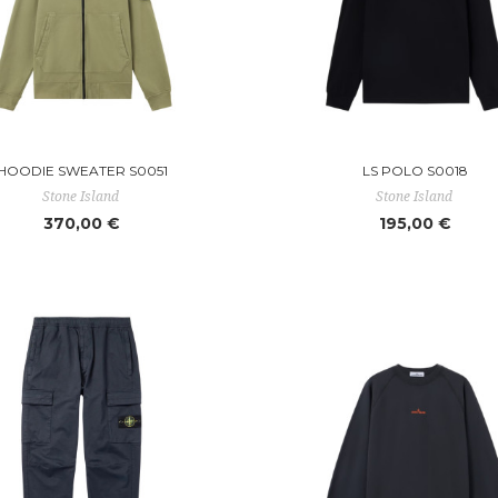
HOODIE SWEATER S0051
LS POLO S0018
Stone Island
Stone Island
370,00 €
195,00 €