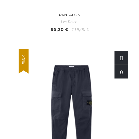
PANTALON
Les Deux
95,20 €
119,00 €
-20%