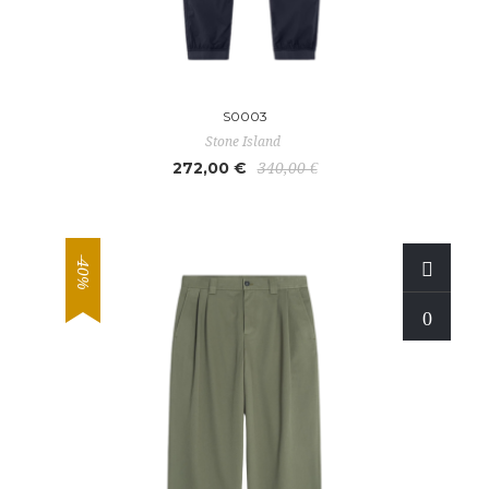
S0003
Stone Island
272,00 €
340,00 €
-40%