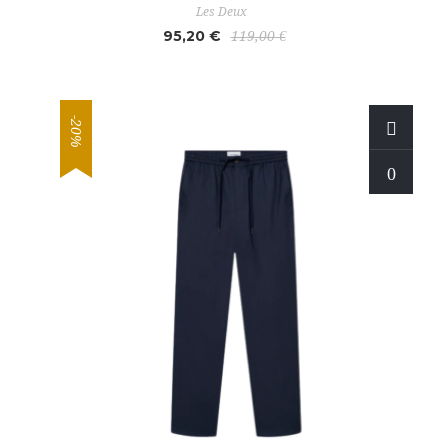
Les Deux
95,20 €
119,00 €
-20%