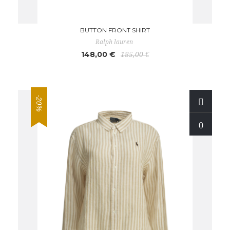
BUTTON FRONT SHIRT
Ralph lauren
148,00 €
185,00 €
-20%