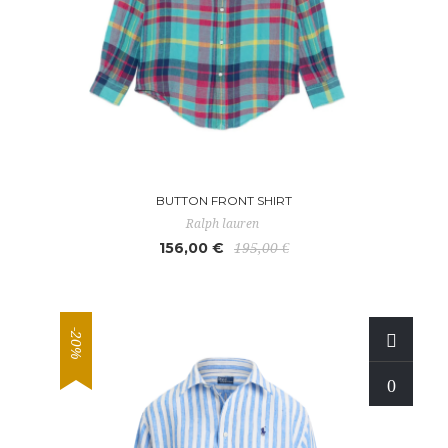
BUTTON FRONT SHIRT
Ralph lauren
156,00 €
195,00 €
-20%