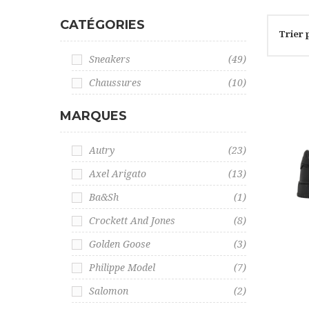
CATÉGORIES
Trier 
Sneakers
(49)
Chaussures
(10)
MARQUES
Autry
(23)
Axel Arigato
(13)
Ba&sh
(1)
Crockett And Jones
(8)
Golden Goose
(3)
Philippe Model
(7)
Salomon
(2)