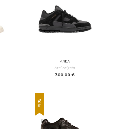
AREA
Axel Arigato
300,00 €
-30%