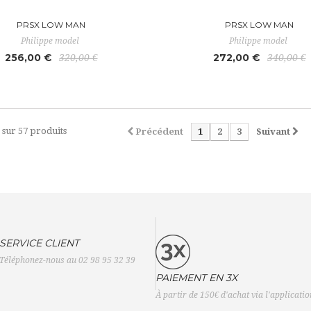
PRSX LOW MAN
PRSX LOW MAN
Philippe model
Philippe model
256,00 €
272,00 €
320,00 €
340,00 €
1 sur 57 produits
Précédent
1
2
3
Suivant
SERVICE CLIENT
Téléphonez-nous au 02 98 95 32 39
PAIEMENT EN 3X
À partir de 150€ d'achat via l'applicati