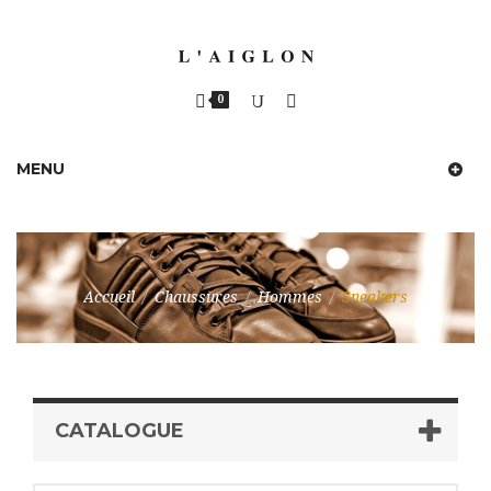
0
MENU
Accueil
/
Chaussures
/
Hommes
/
Sneakers
CATALOGUE