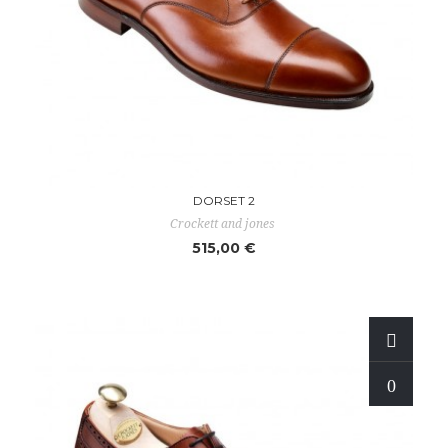
DORSET 2
Crockett and jones
515,00 €