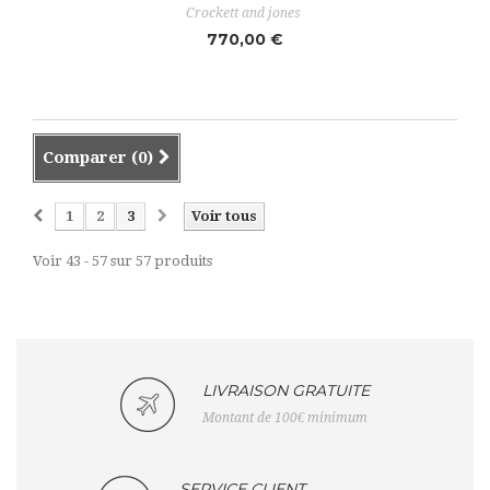
Crockett and jones
770,00 €
Comparer (
0
)
1
2
3
Voir tous
Voir 43 - 57 sur 57 produits
LIVRAISON GRATUITE
Montant de 100€ minimum
SERVICE CLIENT