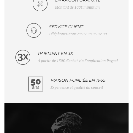
Montant de 100€ minimum
SERVICE CLIENT
Téléphonez-nous au 02 98 95 32 39
PAIEMENT EN 3X
À partir de 150€ d'achat via l'application Paypal
MAISON FONDÉE EN 1965
Expérience et qualité du conseil