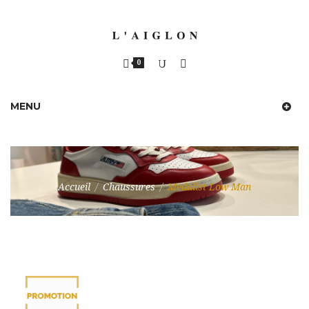
0
MENU
Accueil
/
Chaussures
/
Medalist Low Man