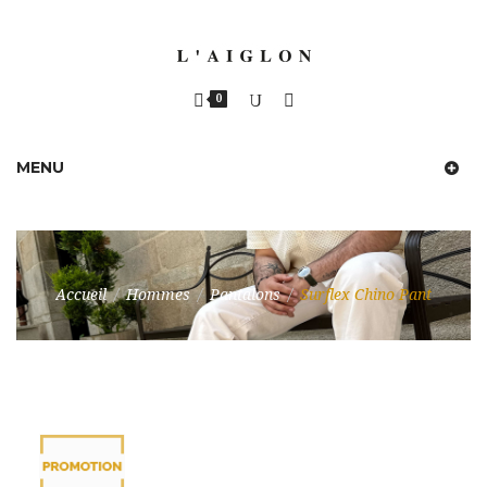
0
MENU
Accueil
/
Hommes
/
Pantalons
/
Surflex Chino Pant