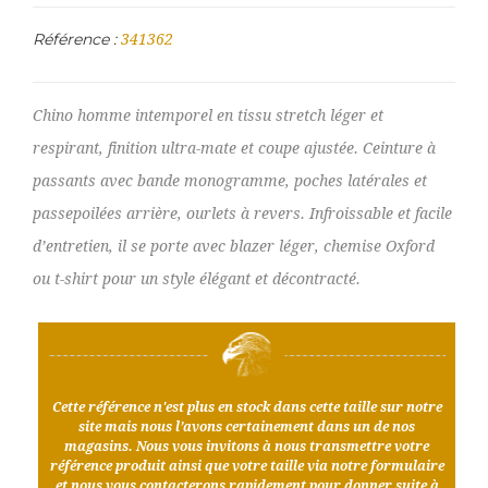
Référence :
341362
Chino homme intemporel en tissu stretch léger et
respirant, finition ultra-mate et coupe ajustée. Ceinture à
passants avec bande monogramme, poches latérales et
passepoilées arrière, ourlets à revers. Infroissable et facile
d’entretien, il se porte avec blazer léger, chemise Oxford
ou t-shirt pour un style élégant et décontracté.
Cette référence n'est plus en stock dans cette taille sur notre
site mais nous l’avons certainement dans un de nos
magasins. Nous vous invitons à nous transmettre votre
référence produit ainsi que votre taille via notre formulaire
et nous vous contacterons rapidement pour donner suite à