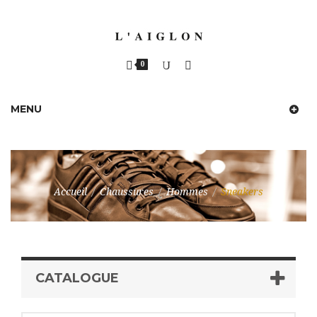
0
MENU
Accueil
/
Chaussures
/
Hommes
/
Sneakers
CATALOGUE