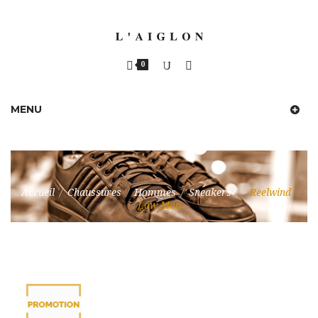
0
MENU
Accueil
/
Chaussures
/
Hommes
/
Sneakers
/
Reelwind
Low Man