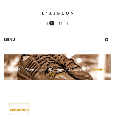
0
MENU
Accueil
/
Chaussures
/
Hommes
/
Sneakers
/
Medalist
Low Man