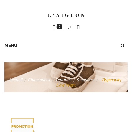
0
MENU
Accueil
/
Chaussures
/
Femmes
/
Sneakers
/
Hyperway
Low Wom