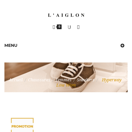
0
MENU
Accueil
/
Chaussures
/
Femmes
/
Sneakers
/
Hyperway
Low Wom