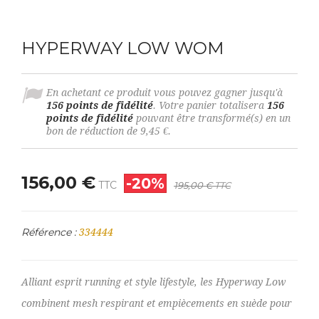
HYPERWAY LOW WOM
En achetant ce produit vous pouvez gagner jusqu'à
156
points de fidélité
. Votre panier totalisera
156
points de fidélité
pouvant être transformé(s) en un
bon de réduction de
9,45 €
.
156,00 €
-20%
TTC
195,00 €
TTC
Référence :
334444
Alliant esprit running et style lifestyle, les Hyperway Low
combinent mesh respirant et empiècements en suède pour