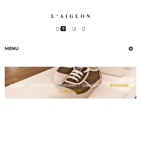
0
MENU
Accueil
/
Chaussures
/
Femmes
/
Sneakers
/
Reelwind
Low Wom