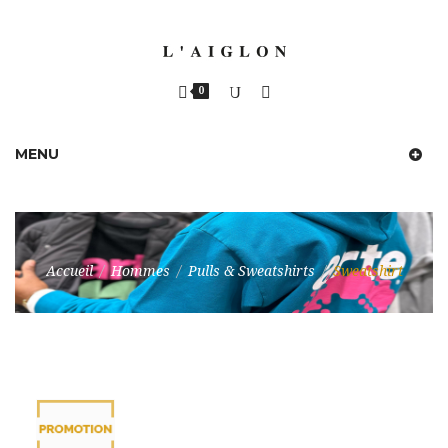
0
MENU
Accueil
/
Hommes
/
Pulls & Sweatshirts
/
Sweatshirt