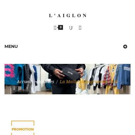
0
MENU
Accueil
/
Hommes
/
La Maille Monogramme 7391