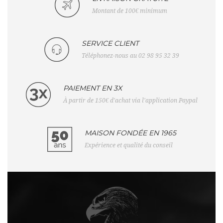
Montant de 100€ minimum
SERVICE CLIENT
Téléphonez-nous au 02 98 95 32 39
PAIEMENT EN 3X
À partir de 150€ d'achat via l'application Paypal
MAISON FONDÉE EN 1965
Expérience et qualité du conseil