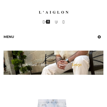
0
MENU
Accueil
/
Hommes
/
Jeans
/
Lewys