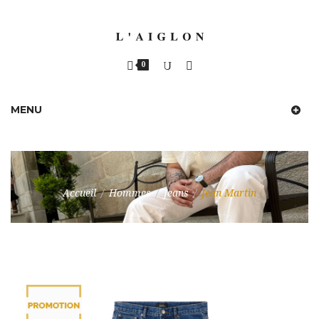
0
MENU
Accueil
/
Hommes
/
Jeans
/
Jean Martin