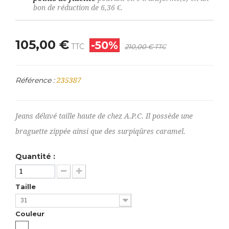
bon de réduction de
6,36 €
.
105,00 €
-50%
TTC
210,00 €
TTC
Référence :
235387
Jeans délavé taille haute de chez A.P.C. Il possède une
braguette zippée ainsi que des surpiqûres caramel.
Quantité :
Taille
31
Couleur