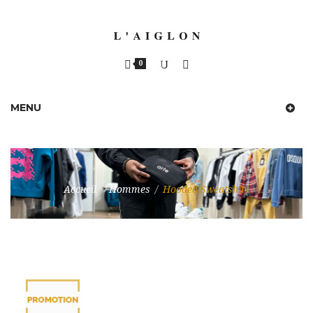
0
MENU
Accueil
/
Hommes
/
Hooded Sweatshirt