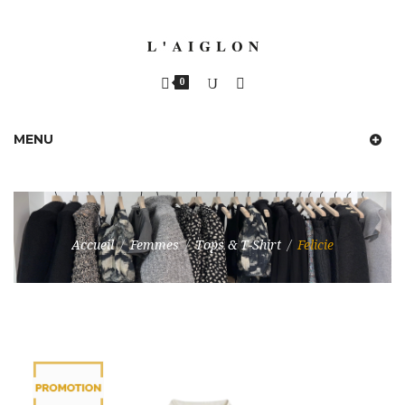
0
MENU
Accueil
/
Femmes
/
Tops & T-Shirt
/
Felicie