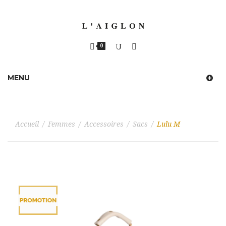
0
MENU
Accueil
/
Femmes
/
Accessoires
/
Sacs
/
Lulu M