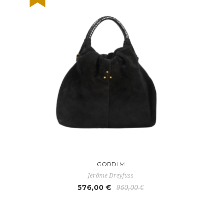
GORDI M
Jérôme Dreyfuss
576,00 €
960,00 €