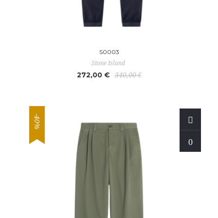
S0003
Stone Island
272,00 €
340,00 €
-40%