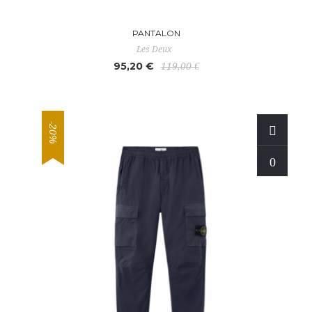
PANTALON
Les Deux
95,20 €
119,00 €
-20%