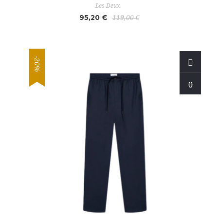
Les Deux
95,20 €
119,00 €
-20%