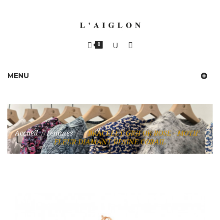
0
MENU
Accueil
/
Femmes
/
BRACELET GIGI OR ROSE - MOTIF
FLEUR DIAMANT RESINE CORAIL