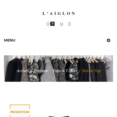
0
MENU
Accueil
/
Femmes
/
Tops & T-Shirt
/
Noveo Top