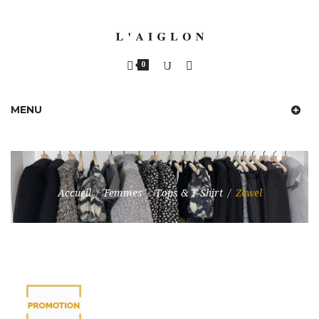
0
MENU
Accueil
/
Femmes
/
Tops & T-Shirt
/
Zewel