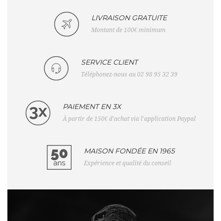
LIVRAISON GRATUITE
Montant de 100€ minimum
SERVICE CLIENT
Téléphonez-nous au 02 98 95 32 39
PAIEMENT EN 3X
À partir de 150€ d'achat via l'application Paypal
MAISON FONDÉE EN 1965
Expérience et qualité du conseil