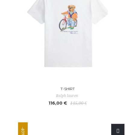
T-SHIRT
Ralph lauren
116,00 €
145,00 €
-40%