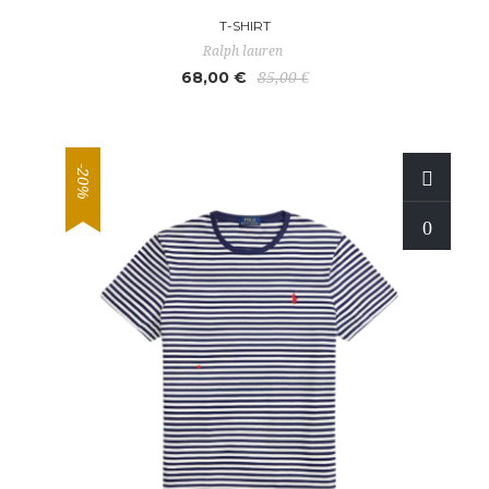
T-SHIRT
Ralph lauren
68,00 €
85,00 €
-20%