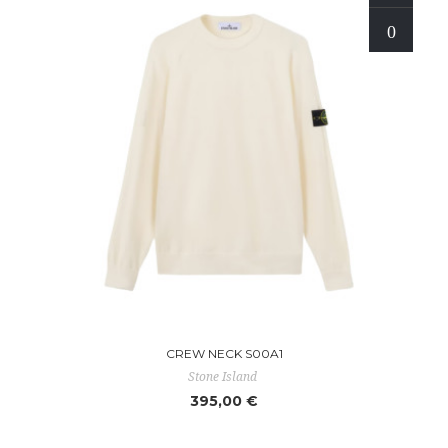
CREW NECK S00A1
Stone Island
395,00 €