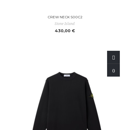
CREW NECK S00C2
Stone Island
430,00 €