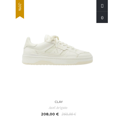
-20%
CLAY
Axel Arigato
208,00 €
260,00 €