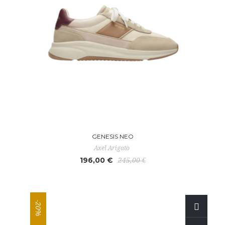
GENESIS NEO
Axel Arigato
196,00 €
245,00 €
-20%