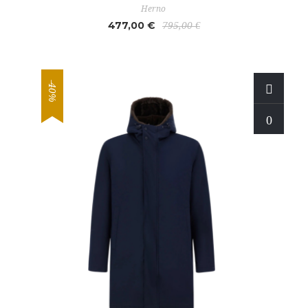
Herno
477,00 €
795,00 €
-40%