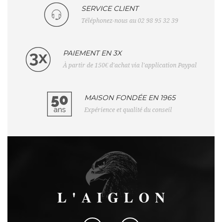
SERVICE CLIENT
Téléphonez-nous au 02 98 95 32 39
PAIEMENT EN 3X
À partir de 150€ d'achat via l'application Paypal
MAISON FONDÉE EN 1965
Expérience et qualité du conseil