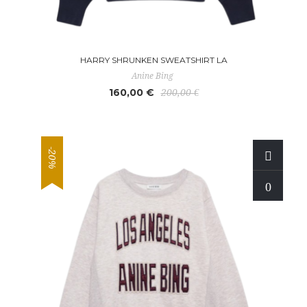
HARRY SHRUNKEN SWEATSHIRT LA
Anine Bing
160,00 €
200,00 €
-20%